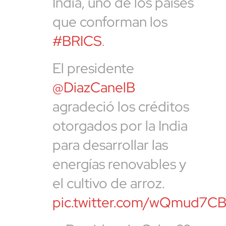
India, uno de los países
que conforman los
#BRICS
.
El presidente
@DiazCanelB
agradeció los créditos
otorgados por la India
para desarrollar las
energías renovables y
el cultivo de arroz.
pic.twitter.com/wQmud7C