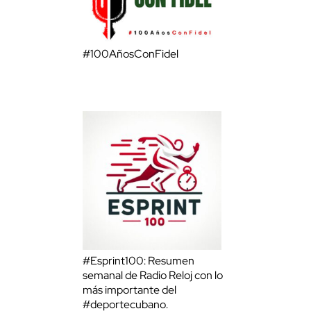
#100AñosConFidel
#Esprint100: Resumen
semanal de Radio Reloj con lo
más importante del
#deportecubano.