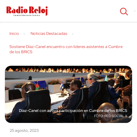
cerrar
Inicio
Noticias Destacadas
Sostiene Díaz-Canel encuentro con líderes asistentes a Cumbre
de los BRICS
Díaz-Canel con activa participación en Cumbre de los BRICS
RED SOCIAL X
25 agosto, 2023