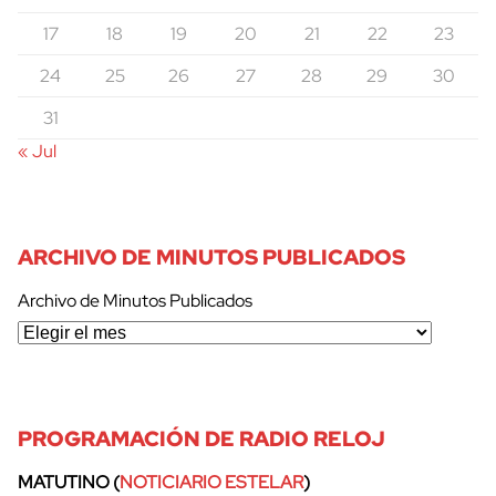
17
18
19
20
21
22
23
24
25
26
27
28
29
30
31
« Jul
ARCHIVO DE MINUTOS PUBLICADOS
Archivo de Minutos Publicados
cerrar
PROGRAMACIÓN DE RADIO RELOJ
MATUTINO (
NOTICIARIO ESTELAR
)