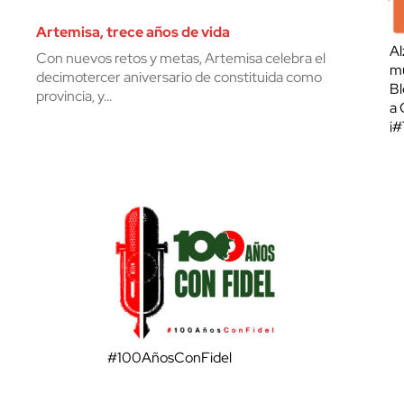
Artemisa, trece años de vida
Al
Con nuevos retos y metas, Artemisa celebra el
mu
decimotercer aniversario de constituida como
Bl
provincia, y…
a 
¡
#100AñosConFidel