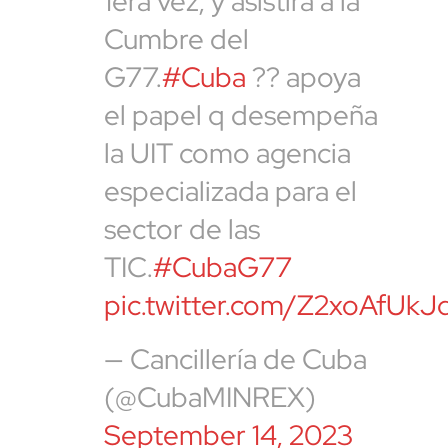
1era vez, y asistirá a la
Cumbre del
G77.
#Cuba
?? apoya
el papel q desempeña
la UIT como agencia
especializada para el
sector de las
TIC.
#CubaG77
pic.twitter.com/Z2xoAfUkJ
— Cancillería de Cuba
(@CubaMINREX)
September 14, 2023