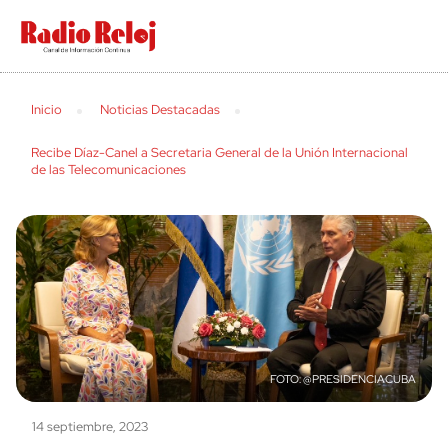
Search
Inicio
Noticias Destacadas
Recibe Díaz-Canel a Secretaria General de la Unión Internacional
de las Telecomunicaciones
@PRESIDENCIACUBA
14 septiembre, 2023