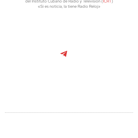
del Instituto Cubano de Radio y Televisión (
ICRT
)
«Si es noticia, la tiene Radio Reloj»