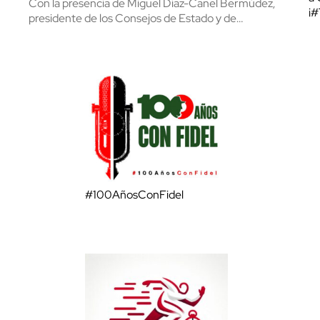
Con la presencia de Miguel Díaz-Canel Bermúdez,
¡
presidente de los Consejos de Estado y de…
#100AñosConFidel