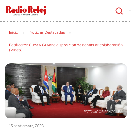
cerrar
Inicio
Noticias Destacadas
Ratificaron Cuba y Guyana disposición de continuar colaboración
(Video)
@GOBIERNOCUBA
16 septiembre, 2023