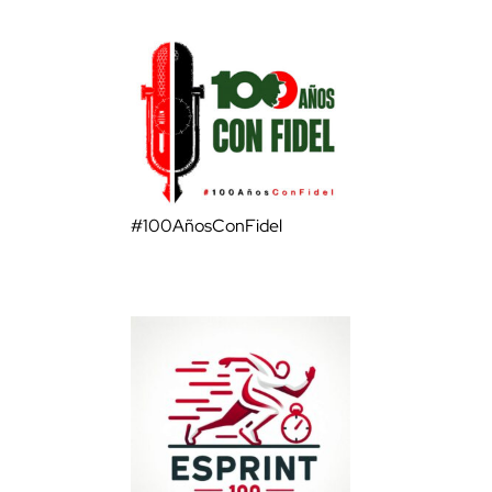
#100AñosConFidel