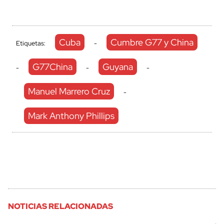
Cuba
Cumbre G77 y China
Etiquetas:
-
G77China
Guyana
-
-
-
Manuel Marrero Cruz
-
Mark Anthony Phillips
NOTICIAS RELACIONADAS