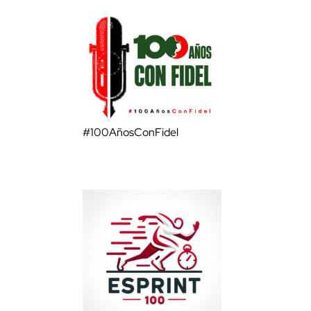
#100AñosConFidel