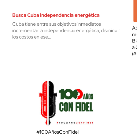
Busca Cuba independencia energética
Cuba tiene entre sus objetivos inmediatos
Al
incrementar la independencia energética, disminuir
mu
los costos en ese…
Bl
a 
¡
#100AñosConFidel