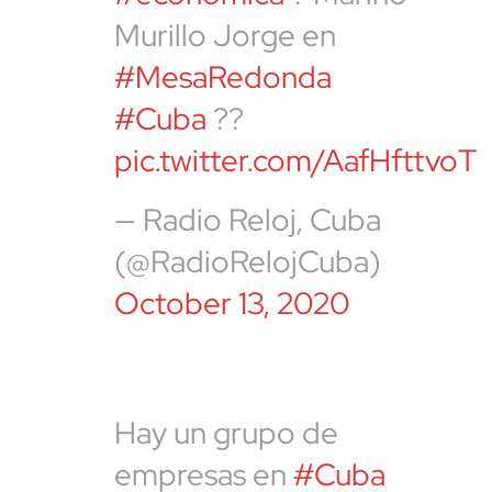
Murillo Jorge en
#MesaRedonda
#Cuba
??
pic.twitter.com/AafHfttvoT
— Radio Reloj, Cuba
(@RadioRelojCuba)
October 13, 2020
Hay un grupo de
empresas en
#Cuba