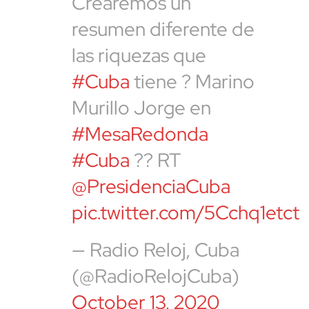
Crearemos un
resumen diferente de
las riquezas que
#Cuba
tiene ? Marino
Murillo Jorge en
#MesaRedonda
#Cuba
?? RT
@PresidenciaCuba
pic.twitter.com/5Cchq1etct
— Radio Reloj, Cuba
(@RadioRelojCuba)
October 13, 2020