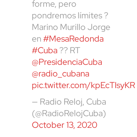
forme, pero
pondremos límites ?
Marino Murillo Jorge
en
#MesaRedonda
#Cuba
?? RT
@PresidenciaCuba
@radio_cubana
pic.twitter.com/kpEcTIsyKR
— Radio Reloj, Cuba
(@RadioRelojCuba)
October 13, 2020