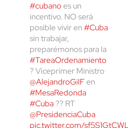
#cubano
es un
incentivo. NO será
posible vivir en
#Cuba
sin trabajar,
preparémonos para la
#TareaOrdenamiento
? Viceprimer Ministro
@AlejandroGilF
en
#MesaRedonda
#Cuba
?? RT
@PresidenciaCuba
pic.twitter.com/sf5S1GtCW