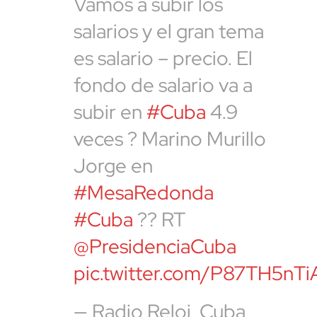
Vamos a subir los
salarios y el gran tema
es salario – precio. El
fondo de salario va a
subir en
#Cuba
4.9
veces ? Marino Murillo
Jorge en
#MesaRedonda
#Cuba
?? RT
@PresidenciaCuba
pic.twitter.com/P87TH5nTi
— Radio Reloj, Cuba