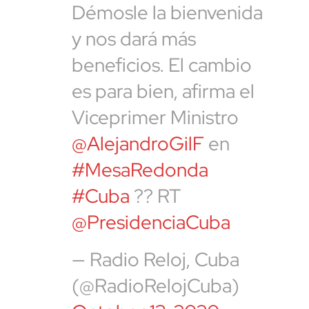
Démosle la bienvenida
y nos dará más
beneficios. El cambio
es para bien, afirma el
Viceprimer Ministro
@AlejandroGilF
en
#MesaRedonda
#Cuba
?? RT
@PresidenciaCuba
— Radio Reloj, Cuba
(@RadioRelojCuba)