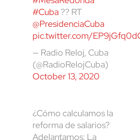
#MesaRedonda
#Cuba
?? RT
@PresidenciaCuba
pic.twitter.com/EP9jGfq0
— Radio Reloj, Cuba
(@RadioRelojCuba)
October 13, 2020
¿Cómo calculamos la
reforma de salarios?
Adelantamos: La