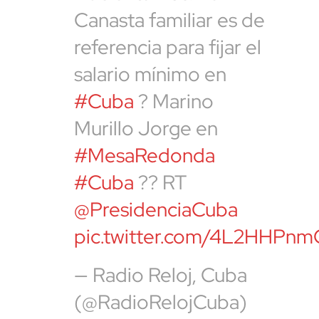
Canasta familiar es de
referencia para fijar el
salario mínimo en
#Cuba
? Marino
Murillo Jorge en
#MesaRedonda
#Cuba
?? RT
@PresidenciaCuba
pic.twitter.com/4L2HHPnm
— Radio Reloj, Cuba
(@RadioRelojCuba)