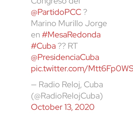
Congreso del
@PartidoPCC
?
Marino Murillo Jorge
en
#MesaRedonda
#Cuba
?? RT
@PresidenciaCuba
pic.twitter.com/Mtt6Fp0W
— Radio Reloj, Cuba
(@RadioRelojCuba)
October 13, 2020