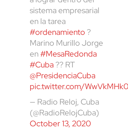
sistema empresarial
en la tarea
#ordenamiento
?
Marino Murillo Jorge
en
#MesaRedonda
#Cuba
?? RT
@PresidenciaCuba
pic.twitter.com/WwVkMHk
— Radio Reloj, Cuba
(@RadioRelojCuba)
October 13, 2020