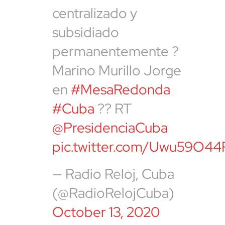
centralizado y
subsidiado
permanentemente ?
Marino Murillo Jorge
en
#MesaRedonda
#Cuba
?? RT
@PresidenciaCuba
pic.twitter.com/Uwu59O44
— Radio Reloj, Cuba
(@RadioRelojCuba)
October 13, 2020