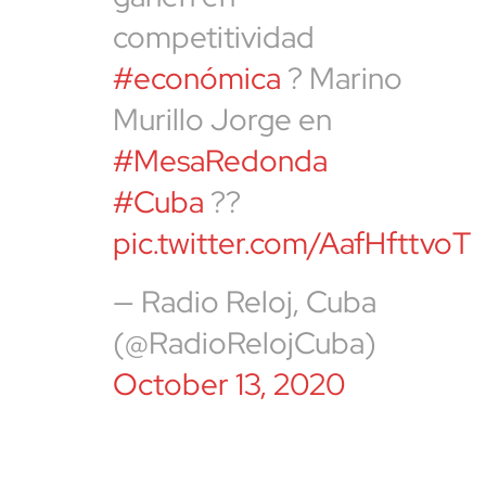
competitividad
#económica
? Marino
Murillo Jorge en
#MesaRedonda
#Cuba
??
pic.twitter.com/AafHfttvoT
— Radio Reloj, Cuba
(@RadioRelojCuba)
October 13, 2020