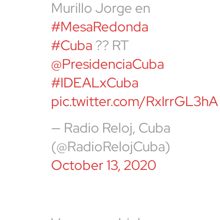
Murillo Jorge en
#MesaRedonda
#Cuba
?? RT
@PresidenciaCuba
#IDEALxCuba
pic.twitter.com/RxIrrGL3hA
— Radio Reloj, Cuba
(@RadioRelojCuba)
October 13, 2020