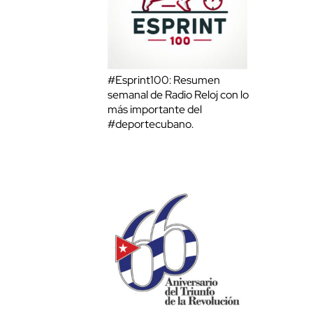
#Esprint100: Resumen
semanal de Radio Reloj con lo
más importante del
#deportecubano.