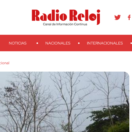
agram
Youtube
Telegram
Teveo
Ivoox
RSS
Search
NOTICIAS
NACIONALES
INTERNACIONALES
cional