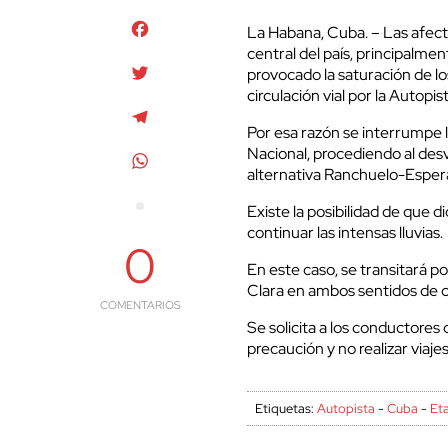
Facebook
La Habana, Cuba. – Las afecta
central del país, principalmen
Twitter
provocado la saturación de los
circulación vial por la Autopi
Telegram
Por esa razón se interrumpe l
Nacional, procediendo al desví
WhatsApp
alternativa Ranchuelo-Espera
Existe la posibilidad de que
continuar las intensas lluvias.
0
En este caso, se transitará 
Clara en ambos sentidos de ci
COMENTARIOS
Se solicita a los conductore
precaución y no realizar viaj
Etiquetas:
Autopista
-
Cuba
-
Et