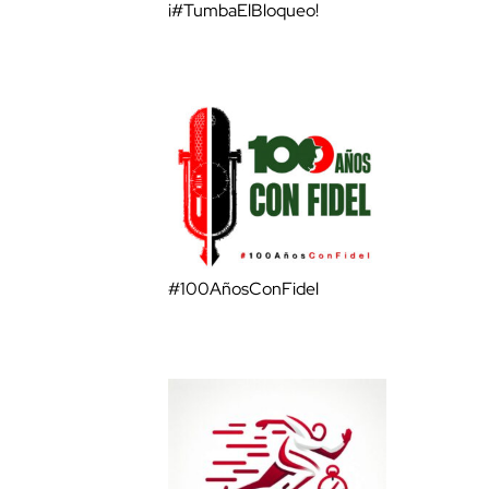
¡#TumbaElBloqueo!
#100AñosConFidel