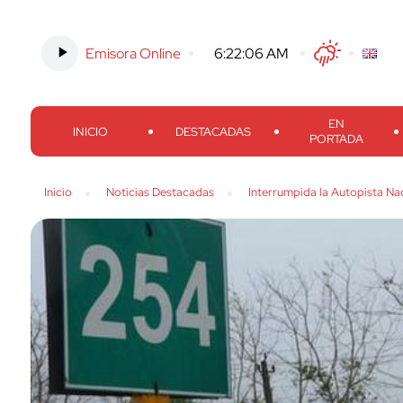
Emisora Online
-
6:22:07 AM
Twitter
Facebook
Threads
Inst
EN
INICIO
DESTACADAS
PORTADA
Inicio
Noticias Destacadas
Interrumpida la Autopista Na