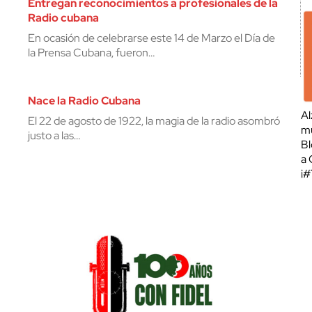
Entregan reconocimientos a profesionales de la
Radio cubana
En ocasión de celebrarse este 14 de Marzo el Día de
la Prensa Cubana, fueron…
Nace la Radio Cubana
Al
El 22 de agosto de 1922, la magia de la radio asombró
mu
justo a las…
Bl
a 
¡