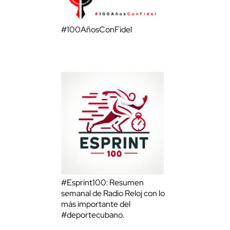
#100AñosConFidel
#Esprint100: Resumen
semanal de Radio Reloj con lo
más importante del
#deportecubano.