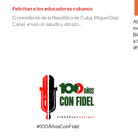
Felicitan a los educadores cubanos
El presidente de la República de Cuba, Miguel Díaz
Al
Canel, envió un saludo y abrazo…
mu
Bl
a 
¡
#100AñosConFidel