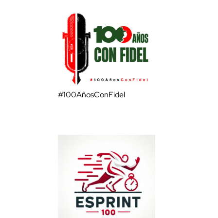
#100AñosConFidel