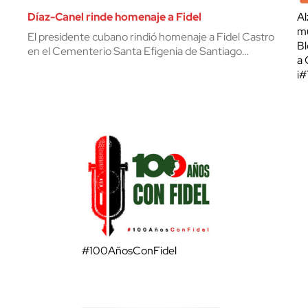
Díaz-Canel rinde homenaje a Fidel
Al
mu
El presidente cubano rindió homenaje a Fidel Castro
Bl
en el Cementerio Santa Efigenia de Santiago…
a 
¡
#100AñosConFidel