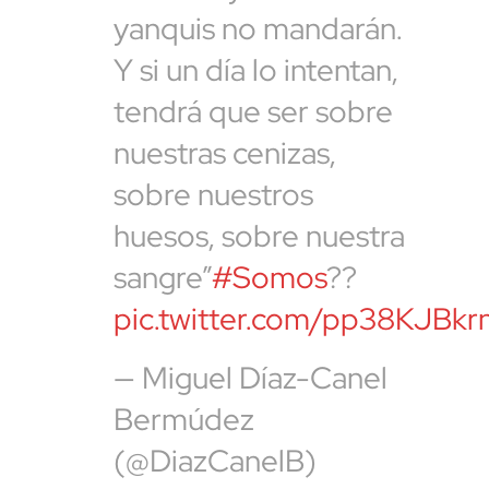
yanquis no mandarán.
Y si un día lo intentan,
tendrá que ser sobre
nuestras cenizas,
sobre nuestros
huesos, sobre nuestra
sangre”
#Somos
??
pic.twitter.com/pp38KJBkr
— Miguel Díaz-Canel
Bermúdez
(@DiazCanelB)