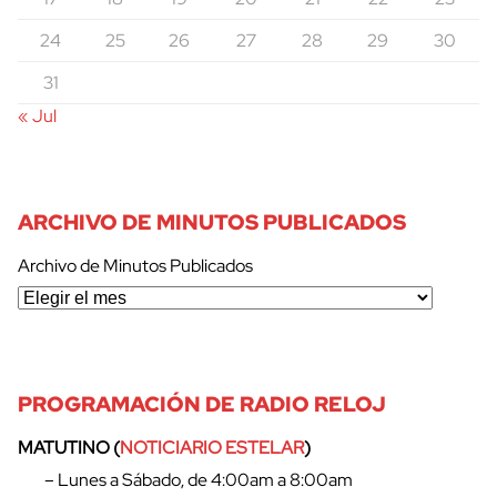
24
25
26
27
28
29
30
31
« Jul
ARCHIVO DE MINUTOS PUBLICADOS
Archivo de Minutos Publicados
PROGRAMACIÓN DE RADIO RELOJ
cerrar
MATUTINO (
NOTICIARIO ESTELAR
)
– Lunes a Sábado, de 4:00am a 8:00am