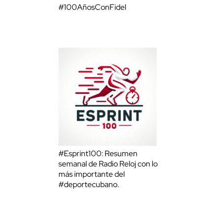
#100AñosConFidel
#Esprint100: Resumen
semanal de Radio Reloj con lo
más importante del
#deportecubano.