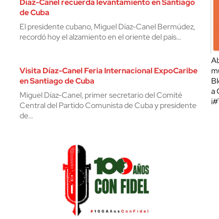
Díaz-Canel recuerda levantamiento en Santiago
de Cuba
El presidente cubano, Miguel Díaz-Canel Bermúdez,
recordó hoy el alzamiento en el oriente del país…
Al
Visita Díaz-Canel Feria Internacional ExpoCaribe
mu
en Santiago de Cuba
Bl
a 
Miguel Díaz-Canel, primer secretario del Comité
¡
Central del Partido Comunista de Cuba y presidente
de…