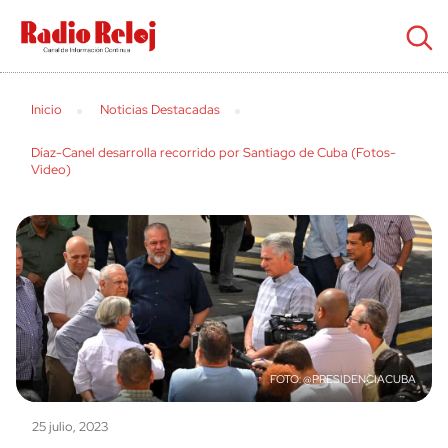
cerrar
Inicio
Noticias Destacadas
Díaz-Canel desarrolla recorrido por Santiago de Cuba (Fotos-
Video)
@PRESIDENCIACUBA
25 julio, 2023