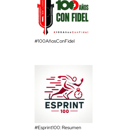
#100AñosConFidel
#Esprint100: Resumen