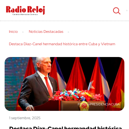
cerrar
Inicio
Noticias Destacadas
Destaca Díaz-Canel hermandad histórica entre Cuba y Vietnam
@PRESIDENCIACUBA
1 septiembre, 2025
Destaca Díaz-Canel hermandad histórica