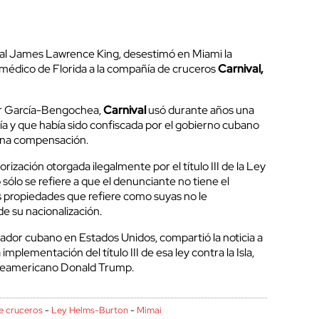
deral James Lawrence King, desestimó en Miami la
édico de Florida a la compañía de cruceros
Carnival,
.
r García-Bengochea,
Carnival
usó durante años una
a y que había sido confiscada por el gobierno cubano
 una compensación.
torización otorgada ilegalmente por el título III de la Ley
ólo se refiere a que el denunciante no tiene el
s propiedades que refiere como suyas no le
 su nacionalización.
or cubano en Estados Unidos, compartió la noticia a
implementación del título III de esa ley contra la Isla,
rteamericano Donald Trump.
e cruceros
-
Ley Helms-Burton
-
Mimai