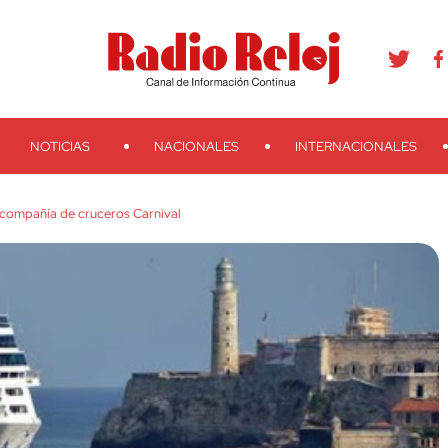
agram
Youtube
Telegram
Teveo
Ivoox
RSS
Search
NOTICIAS
NACIONALES
INTERNACIONALES
compañía de cruceros Carnival