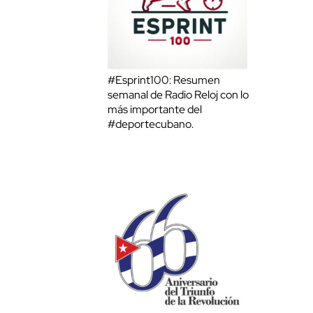
#Esprint100: Resumen
semanal de Radio Reloj con lo
más importante del
#deportecubano.