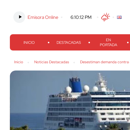
Emisora Online
-
6:10:13 PM
Twitter
Facebook
Threads
Inst
EN
INICIO
DESTACADAS
PORTADA
Inicio
Noticias Destacadas
Desestiman demanda contra 