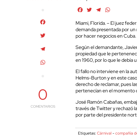
Facebook
Twitter
Telegram
WhatsApp
Facebook
Miami, Florida. – El juez fe
demanda presentada por un m
Twitter
por hacer negocios en Cuba
Según el demandante, Javie
Telegram
propiedad que le pertenenecí
en 1960, por lo que le debía
WhatsApp
El fallo no interviene en la au
Helms-Burton y en este caso s
derecho de reclamar, pues la
0
pertenecían en el momento de
José Ramón Cabañas, embajad
COMENTARIOS
través de Twitter y rechazó la 
por parte del presidente no
Etiquetas:
Cárnival
-
compañía d