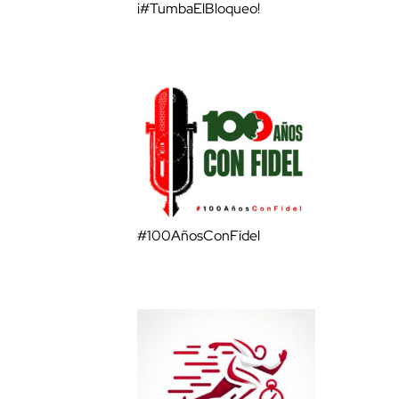
¡#TumbaElBloqueo!
#100AñosConFidel