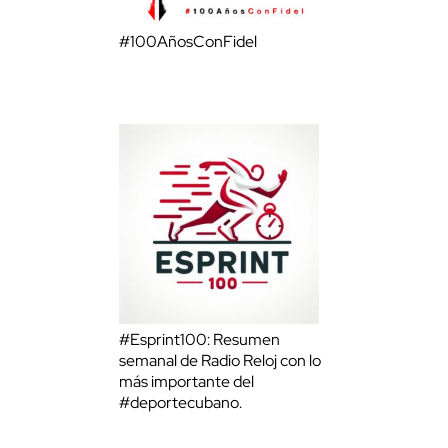
#100AñosConFidel
#Esprint100: Resumen
semanal de Radio Reloj con lo
más importante del
#deportecubano.