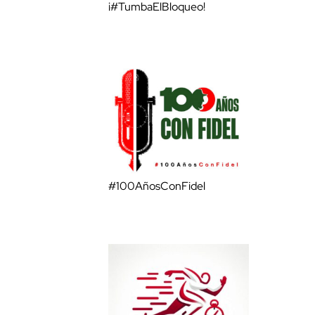
¡#TumbaElBloqueo!
#100AñosConFidel