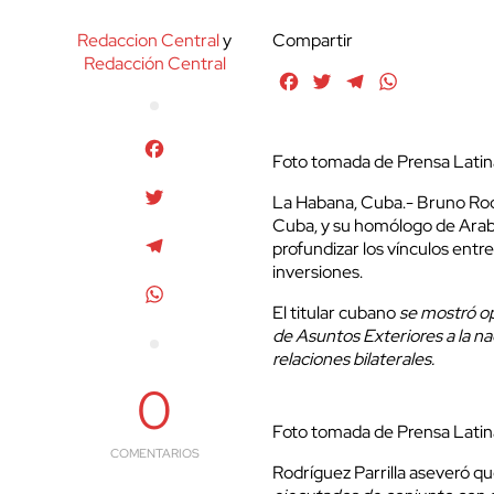
Redaccion Central
y
Compartir
Redacción Central
Facebook
Twitter
Telegram
WhatsApp
Facebook
Foto tomada de Prensa Latin
Twitter
La Habana, Cuba.- Bruno Rodr
Cuba, y su homólogo de Arabi
Telegram
profundizar los vínculos entr
inversiones.
WhatsApp
El titular cubano
se mostró op
de Asuntos Exteriores a la na
relaciones bilaterales.
0
Foto tomada de Prensa Latin
COMENTARIOS
Rodríguez Parrilla aseveró q