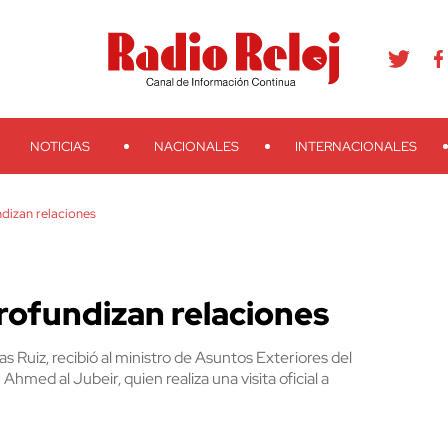
agram
Youtube
Telegram
Teveo
Ivoox
RSS
Search
NOTICIAS
NACIONALES
INTERNACIONALES
dizan relaciones
rofundizan relaciones
s Ruiz, recibió al ministro de Asuntos Exteriores del
hmed al Jubeir, quien realiza una visita oficial a