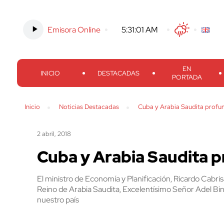
Emisora Online
-
5:31:02 AM
Twitter
Facebook
Threads
Inst
EN
INICIO
DESTACADAS
PORTADA
Inicio
Noticias Destacadas
Cuba y Arabia Saudita profun
2 abril, 2018
Cuba y Arabia Saudita p
El ministro de Economía y Planificación, Ricardo Cabrisa
Reino de Arabia Saudita, Excelentísimo Señor Adel Bin A
nuestro país