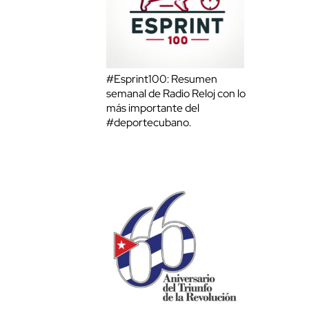
#Esprint100: Resumen
semanal de Radio Reloj con lo
más importante del
#deportecubano.