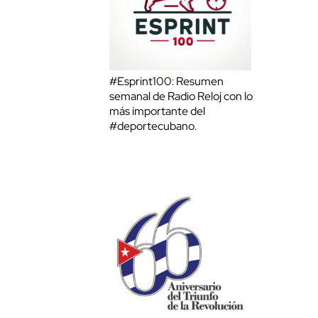
#Esprint100: Resumen
semanal de Radio Reloj con lo
más importante del
#deportecubano.