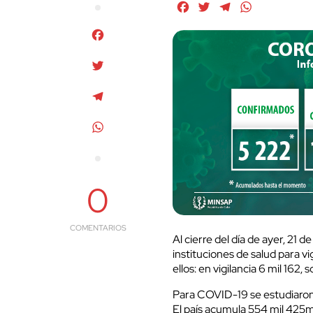
Facebook
Twitter
Telegram
WhatsApp
Facebook
Twitter
Telegram
WhatsApp
0
COMENTARIOS
Al cierre del día de ayer, 21
instituciones de salud para vi
ellos: en vigilancia 6 mil 162
Para COVID-19 se estudiaron 
El país acumula 554 mil 425mu