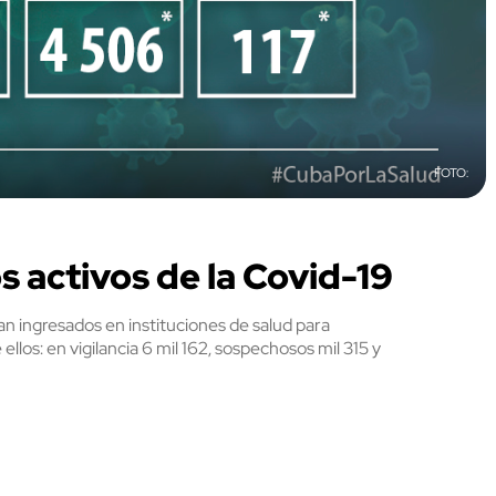
 activos de la Covid-19
ran ingresados en instituciones de salud para
 ellos: en vigilancia 6 mil 162, sospechosos mil 315 y