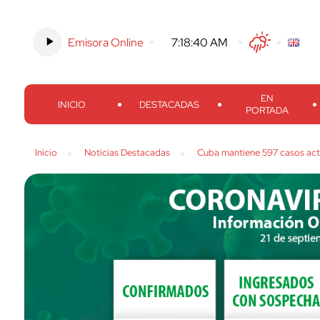
Emisora Online
-
7:18:42 AM
Twitter
Facebook
Threads
Inst
EN
INICIO
DESTACADAS
PORTADA
Inicio
Noticias Destacadas
Cuba mantiene 597 casos acti