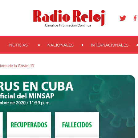
agram
Youtube
Telegram
Teveo
Ivoox
RSS
Search
NOTICIAS
NACIONALES
INTERNACIONALES
vos de la Covid-19