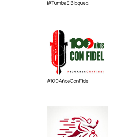
¡#TumbaElBloqueo!
#100AñosConFidel