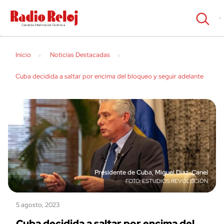
cerrar
Inicio
Noticias Destacadas
Cuba decidida a saltar por encima del bloqueo y seguir adelante
Presidente de Cuba, Miguel Díaz-Canel
ESTUDIOS REVOLUCIÓN
5 agosto, 2023
Cuba decidida a saltar por encima del