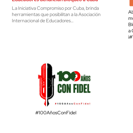
La Iniciativa Compromiso por Cuba, brinda
Al
herramientas que posibilitan a la Asociación
mu
Internacional de Educadores…
Bl
a 
¡
#100AñosConFidel