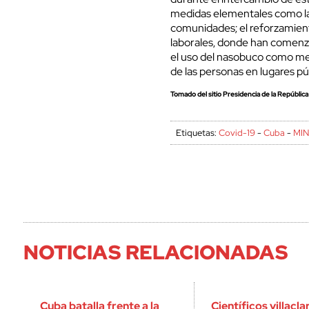
medidas elementales como la 
comunidades; el reforzamient
laborales, donde han comenz
el uso del nasobuco como me
de las personas en lugares pú
Tomado del sitio Presidencia de la República
Etiquetas:
Covid-19
-
Cuba
-
MI
NOTICIAS RELACIONADAS
Cuba batalla frente a la
Científicos villacl