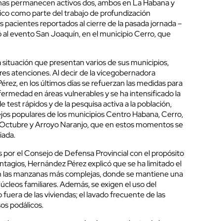
penas permanecen activos dos, ambos en La Habana y
co como parte del trabajo de profundización
 pacientes reportados al cierre de la pasada jornada –
 al evento San Joaquín, en el municipio Cerro, que
.
a situación que presentan varios de sus municipios,
es atenciones. Al decir de la vicegobernadora
rez, en los últimos días se refuerzan las medidas para
fermedad en áreas vulnerables y se ha intensificado la
 test rápidos y de la pesquisa activa a la población,
s populares de los municipios Centro Habana, Cerro,
e Octubre y Arroyo Naranjo, que en estos momentos se
iada.
 por el Consejo de Defensa Provincial con el propósito
tagios, Hernández Pérez explicó que se ha limitado el
n las manzanas más complejas, donde se mantiene una
núcleos familiares. Además, se exigen el uso del
uera de las viviendas; el lavado frecuente de las
sos podálicos.