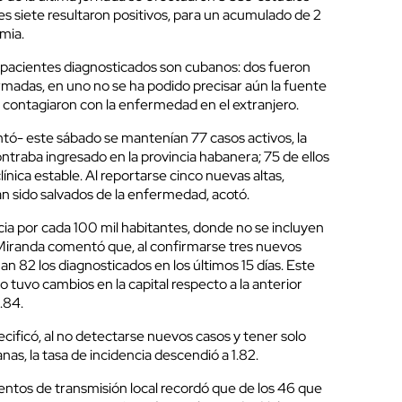
es siete resultaron positivos, para un acumulado de 2
mia.
ete pacientes diagnosticados son cubanos: dos fueron
madas, en uno no se ha podido precisar aún la fuente
e contagiaron con la enfermedad en el extranjero.
tó- este sábado se mantenían 77 casos activos, la
ntraba ingresado en la provincia habanera; 75 de ellos
ínica estable. Al reportarse cinco nuevas altas,
n sido salvados de la enfermedad, acotó.
cia por cada 100 mil habitantes, donde no se incluyen
 Miranda comentó que, al confirmarse tres nuevos
 82 los diagnosticados en los últimos 15 días. Este
o tuvo cambios en la capital respecto a la anterior
.84.
ificó, al no detectarse nuevos casos y tener solo
as, la tasa de incidencia descendió a 1.82.
entos de transmisión local recordó que de los 46 que