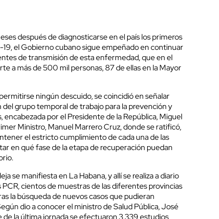
ses después de diagnosticarse en el país los primeros
id-19, el Gobierno cubano sigue empeñado en continuar
uentes de transmisión de esta enfermedad, que en el
e a más de 500 mil personas, 87 de ellas en la Mayor
ermitirse ningún descuido, se coincidió en señalar
 del grupo temporal de trabajo para la prevención y
, encabezada por el Presidente de la República, Miguel
imer Ministro, Manuel Marrero Cruz, donde se ratificó,
ntener el estricto cumplimiento de cada una de las
tar en qué fase de la etapa de recuperación puedan
orio.
ja se manifiesta en La Habana, y allí se realiza a diario
 PCR, cientos de muestras de las diferentes provincias
tras la búsqueda de nuevos casos que pudieran
gún dio a conocer el ministro de Salud Pública, José
re de la última jornada se efectuaron 3 339 estudios