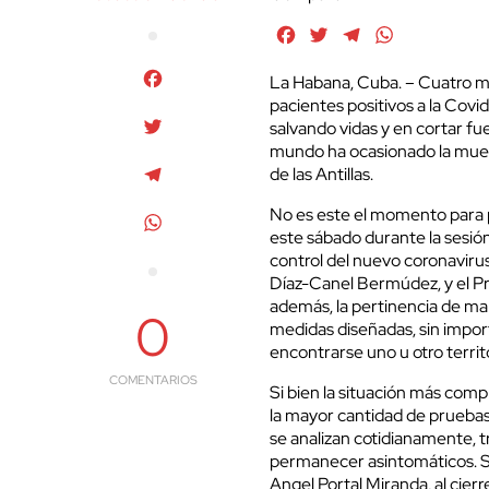
Facebook
Twitter
Telegram
WhatsApp
Facebook
La Habana, Cuba. – Cuatro me
pacientes positivos a la Cov
Twitter
salvando vidas y en cortar f
mundo ha ocasionado la muert
Telegram
de las Antillas.
No es este el momento para p
WhatsApp
este sábado durante la sesión
control del nuevo coronavirus
Díaz-Canel Bermúdez, y el Pr
además, la pertinencia de ma
0
medidas diseñadas, sin impor
encontrarse uno u otro territ
COMENTARIOS
Si bien la situación más comple
la mayor cantidad de pruebas
se analizan cotidianamente, 
permanecer asintomáticos. Se
Angel Portal Miranda, al cier