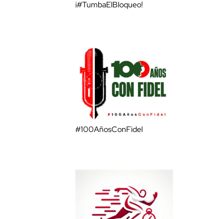
¡#TumbaElBloqueo!
#100AñosConFidel