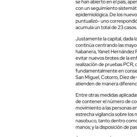
se han abierto en el país, a
con un seguimiento sistemáti
epidemiológica. De los nuevos
puntualizó- uno correspondió
acumula un total de 23 casos
Justamente la capital, dada l
continúa centrando las mayor
habanera, Yanet Hernández Pé
evitar nuevos brotes de la en
realización de pruebas PCR, de
fundamentalmente en consejo
San Miguel, Cotorro, Diez d
atienden de manera diferenc
Entre otras medidas aplicadas
de contener el número de con
movimiento a las personas e
estrecha vigilancia sobre los 
nasobuco, tanto dentro como f
manos; y la disposición de pa