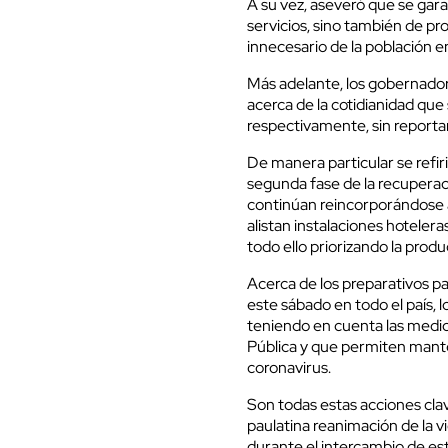
A su vez, aseveró que se gara
servicios, sino también de pr
innecesario de la población e
Más adelante, los gobernado
acerca de la cotidianidad que 
respectivamente, sin reportar
De manera particular se refir
segunda fase de la recuperac
continúan reincorporándose a 
alistan instalaciones hotelera
todo ello priorizando la prod
Acerca de los preparativos par
este sábado en todo el país,
teniendo en cuenta las medida
Pública y que permiten mante
coronavirus.
Son todas estas acciones clav
paulatina reanimación de la vi
durante el intercambio de es