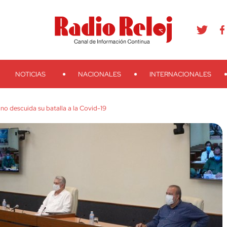
agram
Youtube
Telegram
Teveo
Ivoox
RSS
Search
NOTICIAS
NACIONALES
INTERNACIONALES
o descuida su batalla a la Covid-19