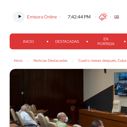
Emisora Online
-
7:42:45 PM
Twitter
Facebook
Threads
Inst
EN
INICIO
DESTACADAS
PORTADA
Inicio
Noticias Destacadas
Cuatro meses después, Cuba n