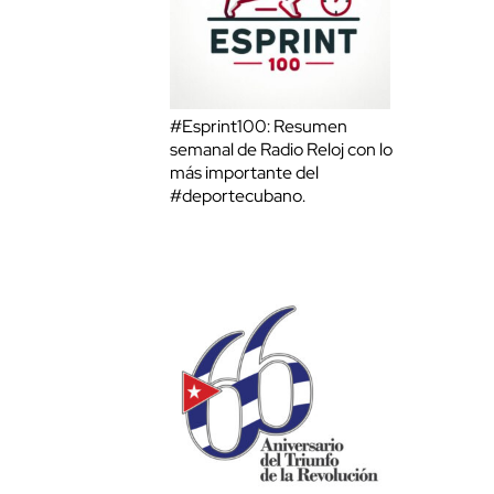
#Esprint100: Resumen
semanal de Radio Reloj con lo
más importante del
#deportecubano.