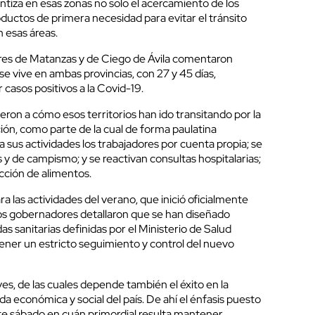
ntiza en esas zonas no solo el acercamiento de los
oductos de primera necesidad para evitar el tránsito
cerrar
n esas áreas.
res de Matanzas y de Ciego de Ávila comentaron
se vive en ambas provincias, con 27 y 45 días,
 casos positivos a la Covid-19.
ieron a cómo esos territorios han ido transitando por la
ión, como parte de la cual de forma paulatina
sus actividades los trabajadores por cuenta propia; se
s y de campismo; y se reactivan consultas hospitalarias;
ucción de alimentos.
a las actividades del verano, que inició oficialmente
 los gobernadores detallaron que se han diseñado
s sanitarias definidas por el Ministerio de Salud
ner un estricto seguimiento y control del nuevo
es, de las cuales depende también el éxito en la
da económica y social del país. De ahí el énfasis puesto
te sábado en cuán primordial resulta mantener