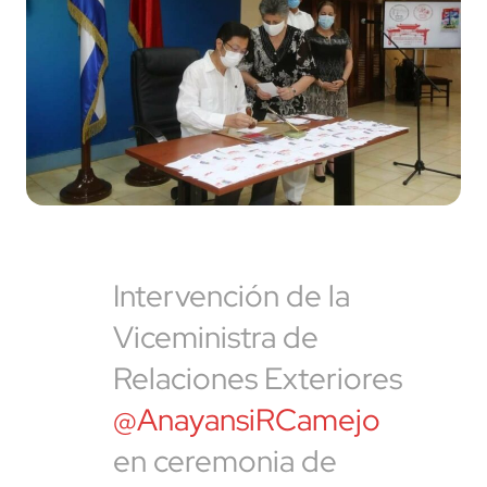
Intervención de la
Viceministra de
Relaciones Exteriores
@AnayansiRCamejo
en ceremonia de