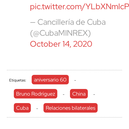
pic.twitter.com/YLbXNmlc
— Cancillería de Cuba
(@CubaMINREX)
October 14, 2020
aniversario 60
Etiquetas:
-
Bruno Rodríguez
China
-
-
Cuba
Relaciones bilaterales
-