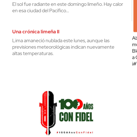
El sol fue radiante en este domingo limeño. Hay calor
en esa ciudad del Pacífico…
Una crónica limeña II
Al
Lima amaneció nublada este lunes, aunque las
mu
previsiones meteorológicas indican nuevamente
Bl
altas temperaturas.
a 
¡