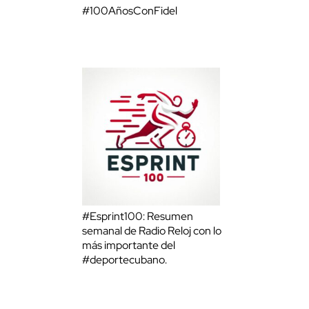
#100AñosConFidel
#Esprint100: Resumen
semanal de Radio Reloj con lo
más importante del
#deportecubano.