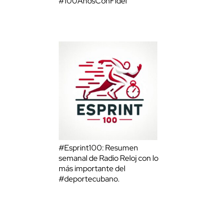
#100AñosConFidel
#Esprint100: Resumen
semanal de Radio Reloj con lo
más importante del
#deportecubano.