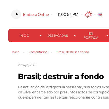
Emisora Online
-
11:00:55 PM
Twitter
Facebook
Threads
Inst
EN
INICIO
DESTACADAS
PORTADA
Inicio
Comentarios
Brasil; destruir a fondo
2 mayo, 2018
Brasil; destruir a fondo
La actuación de la oligarquía brasileña y sus socios ext
da Silva, encarcelado por presuntos actos de corrupción,
que experimentan las fuerzas reaccionarias contra sus