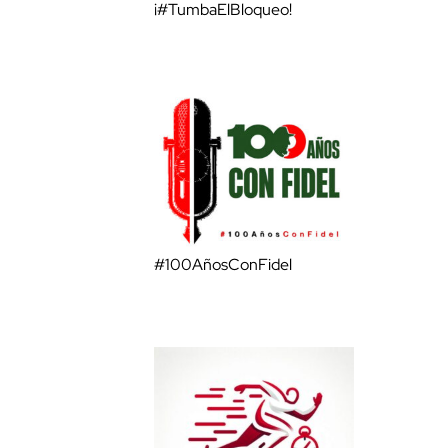
¡#TumbaElBloqueo!
#100AñosConFidel