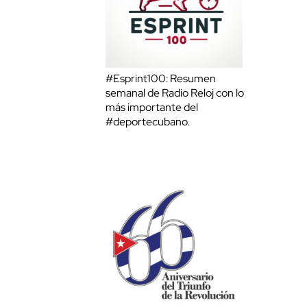
#Esprint100: Resumen
semanal de Radio Reloj con lo
más importante del
#deportecubano.