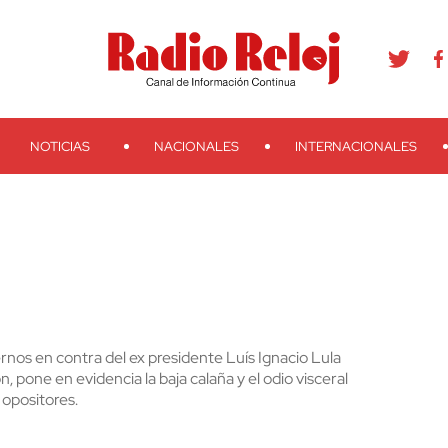
agram
Youtube
Telegram
Teveo
Ivoox
RSS
Search
NOTICIAS
NACIONALES
INTERNACIONALES
ernos en contra del ex presidente Luís Ignacio Lula
 pone en evidencia la baja calaña y el odio visceral
 opositores.