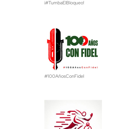
¡#TumbaElBloqueo!
#100AñosConFidel