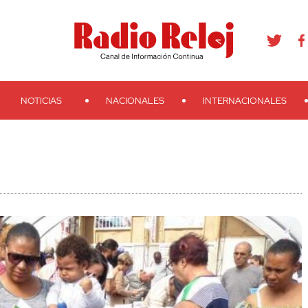
agram
Youtube
Telegram
Teveo
Ivoox
RSS
Search
NOTICIAS
NACIONALES
INTERNACIONALES