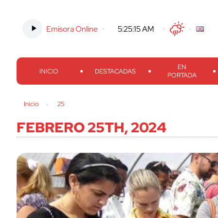
Emisora Online
-
5:25:17 AM
Twitter
Facebook
Threads
Inst
EN
INICIO
DESTACADAS
PORTADA
Inicio
25
FEBRERO 25TH, 2024