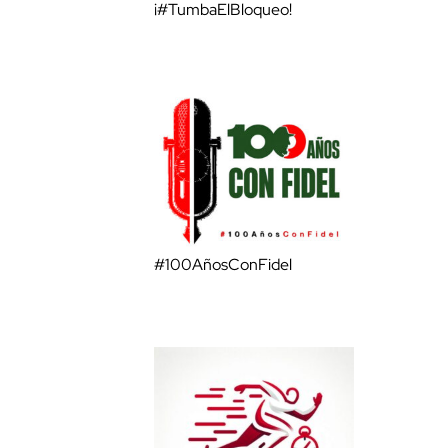
¡#TumbaElBloqueo!
#100AñosConFidel