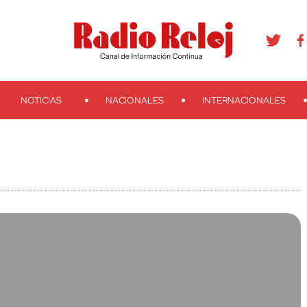
agram
Youtube
Telegram
Teveo
Ivoox
RSS
Search
NOTICIAS
NACIONALES
INTERNACIONALES