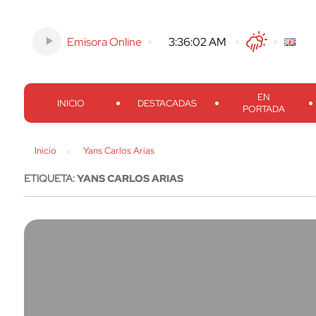
Emisora Online
-
3:36:03 AM
Twitter
Facebook
Threads
Inst
EN
INICIO
DESTACADAS
PORTADA
Inicio
Yans Carlos Arias
ETIQUETA:
YANS CARLOS ARIAS