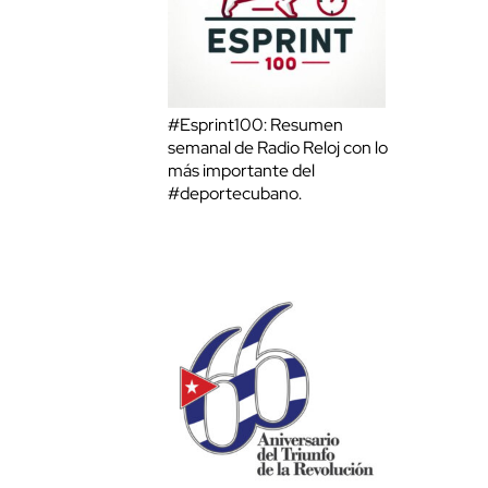
#Esprint100: Resumen
semanal de Radio Reloj con lo
más importante del
#deportecubano.