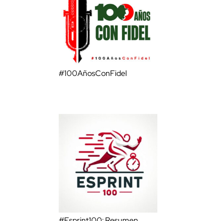
#100AñosConFidel
#Esprint100: Resumen