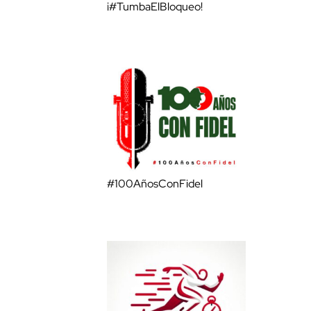
¡#TumbaElBloqueo!
#100AñosConFidel