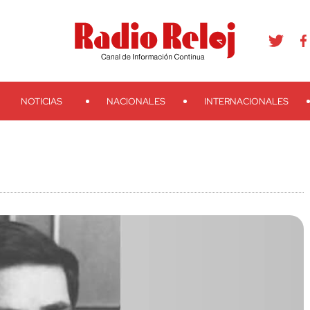
agram
Youtube
Telegram
Teveo
Ivoox
RSS
Search
NOTICIAS
NACIONALES
INTERNACIONALES