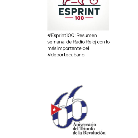
#Esprint100: Resumen
semanal de Radio Reloj con lo
más importante del
#deportecubano.