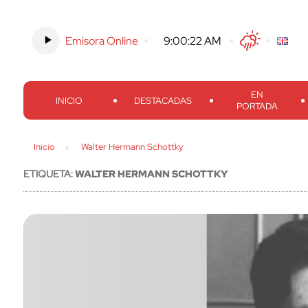
Emisora Online
-
9:00:23 AM
Twitter
Facebook
Threads
Inst
EN
INICIO
DESTACADAS
PORTADA
Inicio
Walter Hermann Schottky
ETIQUETA:
WALTER HERMANN SCHOTTKY