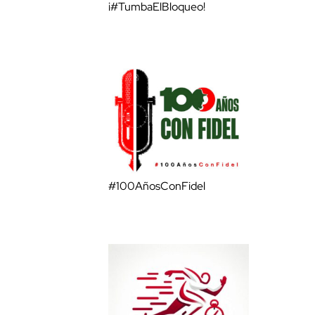
¡#TumbaElBloqueo!
#100AñosConFidel