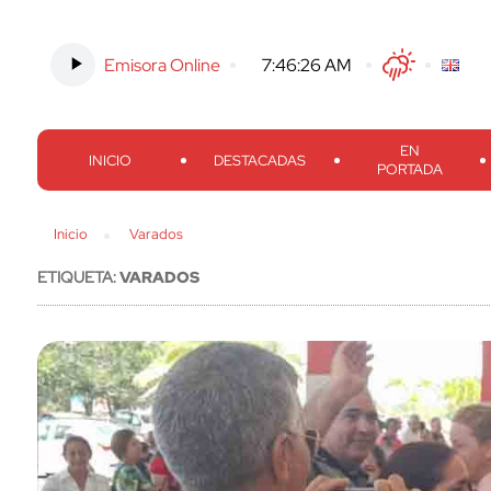
Emisora Online
-
7:46:27 AM
Twitter
Facebook
Threads
Inst
EN
INICIO
DESTACADAS
PORTADA
Inicio
Varados
ETIQUETA:
VARADOS