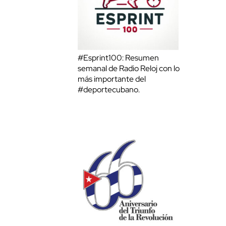
#Esprint100: Resumen
semanal de Radio Reloj con lo
más importante del
#deportecubano.