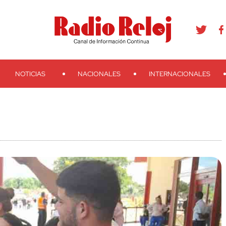
agram
Youtube
Telegram
Teveo
Ivoox
RSS
Search
NOTICIAS
NACIONALES
INTERNACIONALES