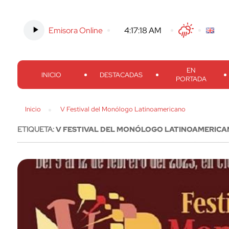
Emisora Online
-
4:17:19 AM
Twitter
Facebook
Threads
Inst
EN
INICIO
DESTACADAS
PORTADA
Inicio
V Festival del Monólogo Latinoamericano
ETIQUETA:
V FESTIVAL DEL MONÓLOGO LATINOAMERIC