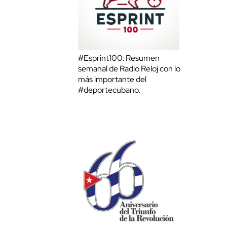
#Esprint100: Resumen
semanal de Radio Reloj con lo
más importante del
#deportecubano.