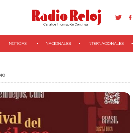
agram
Youtube
Telegram
Teveo
Ivoox
RSS
Search
NOTICIAS
NACIONALES
INTERNACIONALES
ANO