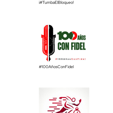
¡#TumbaElBloqueo!
#100AñosConFidel