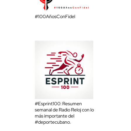
#100AñosConFidel
#Esprint100: Resumen
semanal de Radio Reloj con lo
más importante del
#deportecubano.