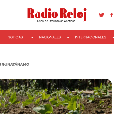
agram
Youtube
Telegram
Teveo
Ivoox
RSS
Search
NOTICIAS
NACIONALES
INTERNACIONALES
LOS GUNATÁNAMO