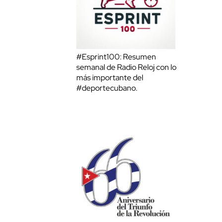
#Esprint100: Resumen
semanal de Radio Reloj con lo
más importante del
#deportecubano.