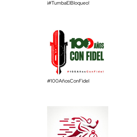
¡#TumbaElBloqueo!
#100AñosConFidel