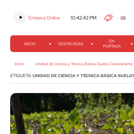
Emisora Online
-
10:42:43 PM
Twitter
Facebook
Threads
Inst
EN
INICIO
DESTACADAS
PORTADA
Inicio
Unidad de Ciencia y Técnica Básica Suelos Gunatánamo
ETIQUETA:
UNIDAD DE CIENCIA Y TÉCNICA BÁSICA SUE