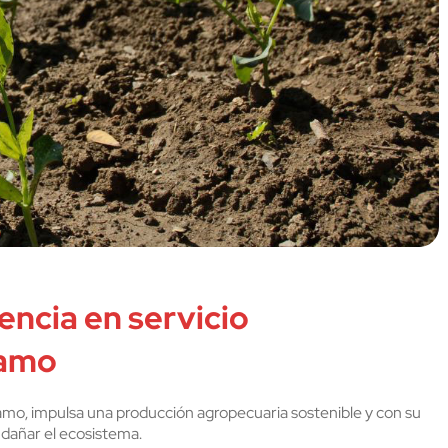
encia en servicio
namo
mo, impulsa una producción agropecuaria sostenible y con su
n dañar el ecosistema.