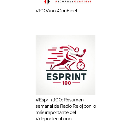
#100AñosConFidel
#Esprint100: Resumen
semanal de Radio Reloj con lo
más importante del
#deportecubano.