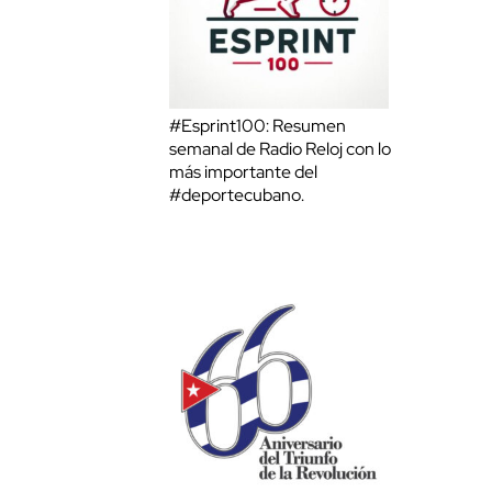
#Esprint100: Resumen
semanal de Radio Reloj con lo
más importante del
#deportecubano.