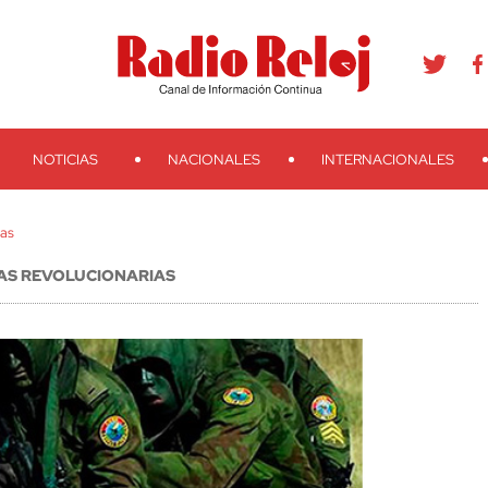
agram
Youtube
Telegram
Teveo
Ivoox
RSS
Search
NOTICIAS
NACIONALES
INTERNACIONALES
ias
AS REVOLUCIONARIAS