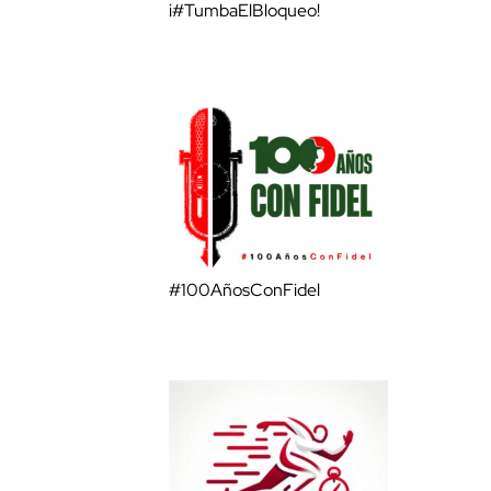
¡#TumbaElBloqueo!
#100AñosConFidel