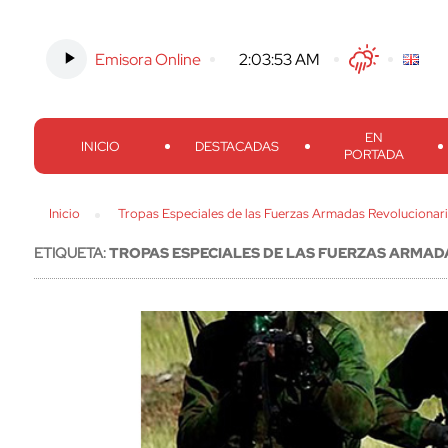
Emisora Online
-
2:03:54 AM
Twitter
Facebook
Threads
Inst
EN
INICIO
DESTACADAS
PORTADA
Inicio
Tropas Especiales de las Fuerzas Armadas Revolucionar
ETIQUETA:
TROPAS ESPECIALES DE LAS FUERZAS ARMAD