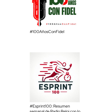
#100AñosConFidel
#Esprint100: Resumen
semanal de Radio Reloj con lo