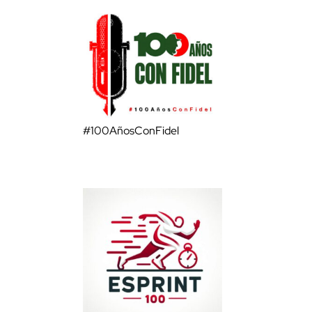
#100AñosConFidel