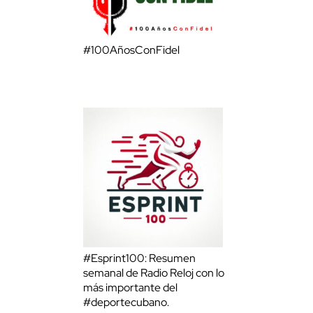
#100AñosConFidel
#Esprint100: Resumen
semanal de Radio Reloj con lo
más importante del
#deportecubano.