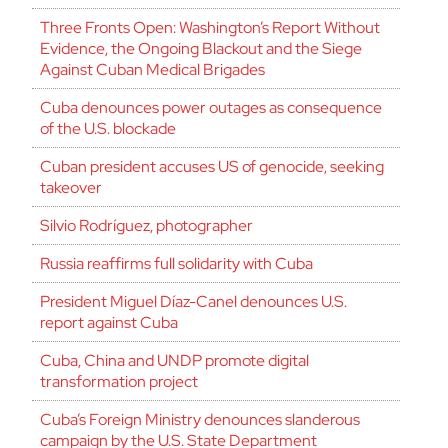
Three Fronts Open: Washington’s Report Without
Evidence, the Ongoing Blackout and the Siege
Against Cuban Medical Brigades
Cuba denounces power outages as consequence
of the U.S. blockade
Cuban president accuses US of genocide, seeking
takeover
Silvio Rodríguez, photographer
Russia reaffirms full solidarity with Cuba
President Miguel Díaz-Canel denounces U.S.
report against Cuba
Cuba, China and UNDP promote digital
transformation project
Cuba’s Foreign Ministry denounces slanderous
campaign by the U.S. State Department