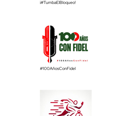
¡#TumbaElBloqueo!
#100AñosConFidel