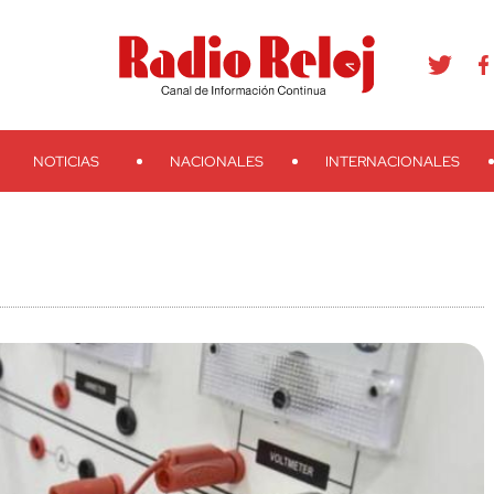
agram
Youtube
Telegram
Teveo
Ivoox
RSS
Search
NOTICIAS
NACIONALES
INTERNACIONALES