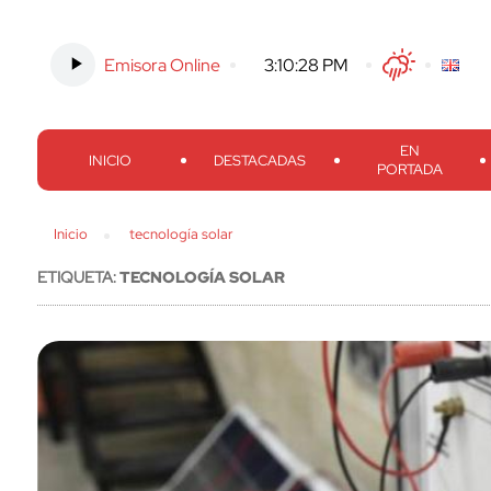
Emisora Online
-
3:10:29 PM
Twitter
Facebook
Threads
Inst
EN
INICIO
DESTACADAS
PORTADA
Inicio
tecnología solar
ETIQUETA:
TECNOLOGÍA SOLAR