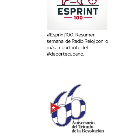
#Esprint100: Resumen
semanal de Radio Reloj con lo
más importante del
#deportecubano.