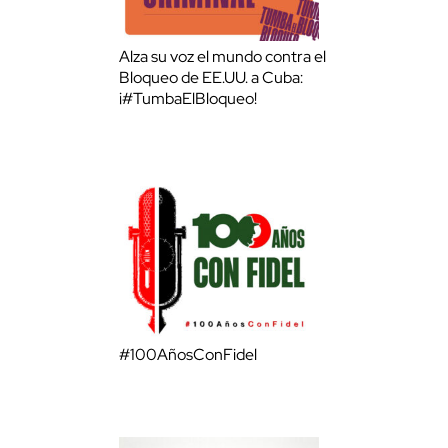
Alza su voz el mundo contra el
Bloqueo de EE.UU. a Cuba:
¡#TumbaElBloqueo!
#100AñosConFidel