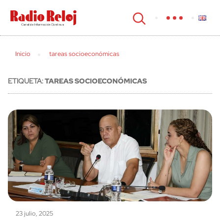
cerrar
Inicio
tareas socioeconómicas
ETIQUETA:
TAREAS SOCIOECONÓMICAS
23 julio, 2025