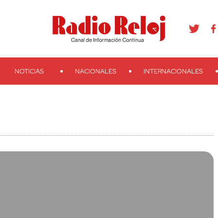
agram
Youtube
Telegram
Teveo
Ivoox
RSS
Search
NOTICIAS
NACIONALES
INTERNACIONALES