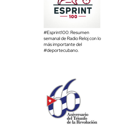
#Esprint100: Resumen
semanal de Radio Reloj con lo
más importante del
#deportecubano.