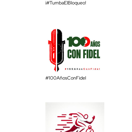
¡#TumbaElBloqueo!
#100AñosConFidel