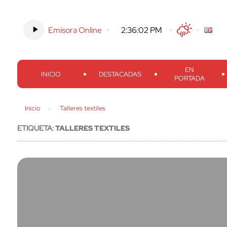
Emisora Online
-
2:36:03 PM
Twitter
Facebook
Threads
Inst
EN
INICIO
DESTACADAS
PORTADA
Inicio
Talleres textiles
ETIQUETA:
TALLERES TEXTILES