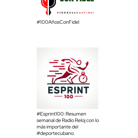
#100AñosConFidel
#Esprint100: Resumen
semanal de Radio Reloj con lo
más importante del
#deportecubano.