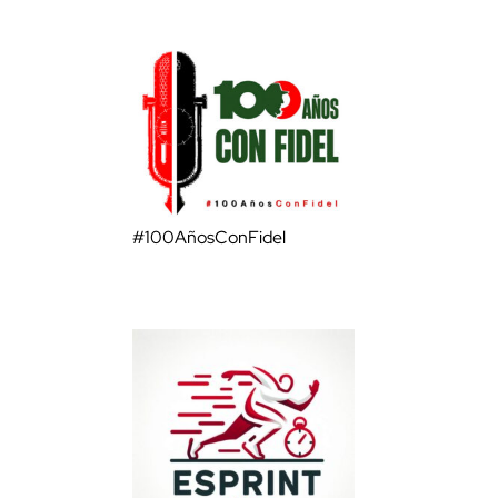
#100AñosConFidel