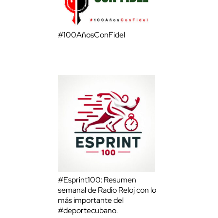
#100AñosConFidel
#Esprint100: Resumen
semanal de Radio Reloj con lo
más importante del
#deportecubano.