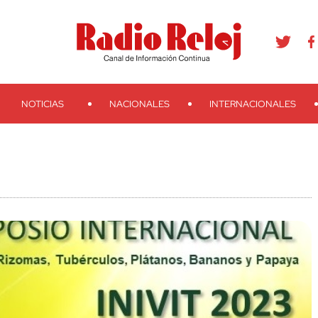
agram
Youtube
Telegram
Teveo
Ivoox
RSS
Search
NOTICIAS
NACIONALES
INTERNACIONALES