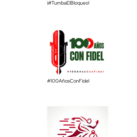
¡#TumbaElBloqueo!
#100AñosConFidel