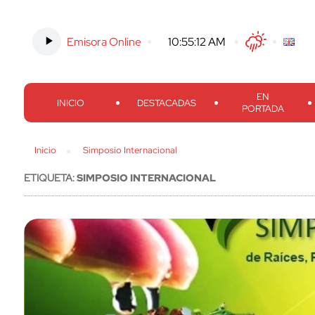
Emisora Online
-
10:55:13 AM
Twitter
Facebook
Threads
Inst
EN
INICIO
DESTACADAS
PORTADA
Inicio
Simposio Internacional
ETIQUETA:
SIMPOSIO INTERNACIONAL