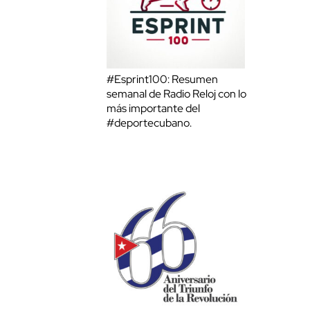
#Esprint100: Resumen
semanal de Radio Reloj con lo
más importante del
#deportecubano.