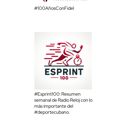
#100AñosConFidel
#Esprint100: Resumen
semanal de Radio Reloj con lo
más importante del
#deportecubano.