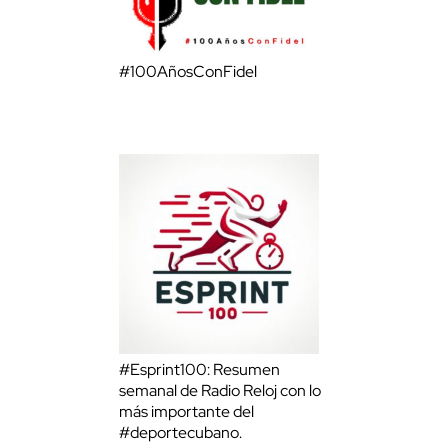
#100AñosConFidel
#Esprint100: Resumen
semanal de Radio Reloj con lo
más importante del
#deportecubano.