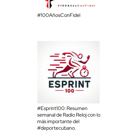
#100AñosConFidel
#Esprint100: Resumen
semanal de Radio Reloj con lo
más importante del
#deportecubano.