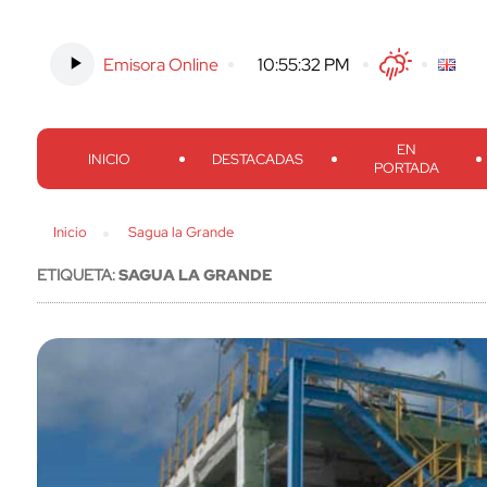
Emisora Online
-
10:55:33 PM
Twitter
Facebook
Threads
Inst
EN
INICIO
DESTACADAS
PORTADA
Inicio
Sagua la Grande
ETIQUETA:
SAGUA LA GRANDE