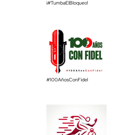
¡#TumbaElBloqueo!
#100AñosConFidel