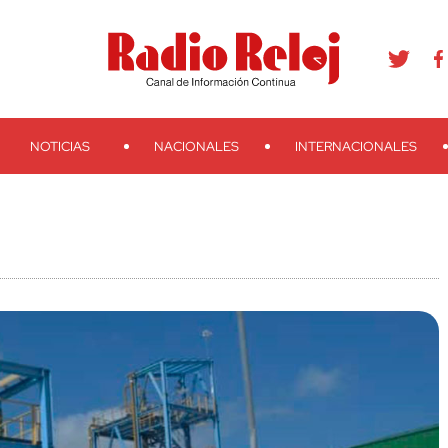
agram
Youtube
Telegram
Teveo
Ivoox
RSS
Search
NOTICIAS
NACIONALES
INTERNACIONALES