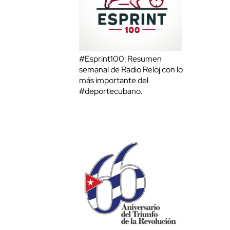
#Esprint100: Resumen
semanal de Radio Reloj con lo
más importante del
#deportecubano.